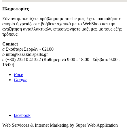
Πληροφορίες
Εάν αντιμετωπίζετε πρόβλημα με το site μας, έχετε οποιαδήποτε
απορία ή χρειάζεστε βοήθεια σχετικά με το WebShop και την
αναζήτηση ανταλλακτικών, επικοινωνήστε μαζί μας με τους εξής
τρόπους:
Contact
a
Σκούταρι Σερρών - 62100
b
info@kazakidisparts.gr
c
(+30) 23210 41322 (Καθημερινά 9:00 - 18:00 | Σάββατο 9:00 -
15:00)
Face
Google
Καζακίδης Χρήστος
Το όνομα μας εγγυάται υψηλή ποιότητα και αξιοπιστία στον
τομέα του Service και των ανταλλακτικών
facebook
Web Servicces & Internet Marketing by Super Web Application